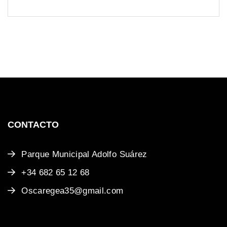
precio
precio
original
actual
era:
es:
$18.00.
$16.00.
CONTACTO
Parque Municipal Adolfo Suárez
+34 682 65 12 68
Oscaregea35@gmail.com