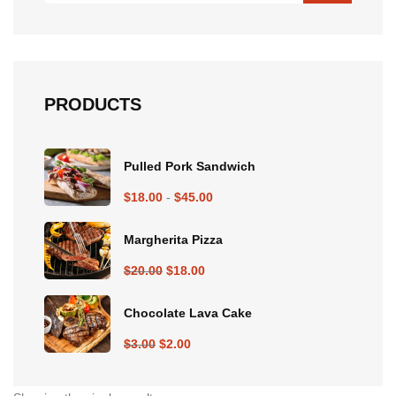
PRODUCTS
Pulled Pork Sandwich
Rango
$
18.00
-
$
45.00
de
Margherita Pizza
precios:
desde
El
El
$
20.00
$
18.00
$18.00
precio
precio
hasta
Chocolate Lava Cake
original
actual
$45.00
era:
es:
El
El
$
3.00
$
2.00
$20.00.
$18.00.
precio
precio
original
actual