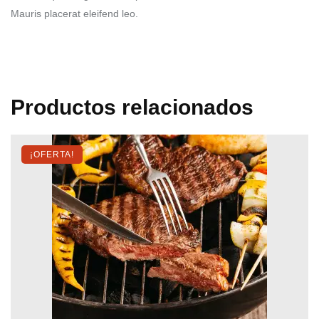
.
Mauris placerat eleifend leo.
0
0
h
a
Productos relacionados
s
t
¡OFERTA!
a
$
4
5
.
0
0