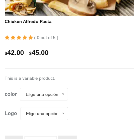
Chicken Alfredo Pasta
( 0 out of 5 )
42.00
45.00
R
$
-
$
a
n
This is a variable product.
g
o
color
Elige una opción
d
e
Logo
Elige una opción
p
r